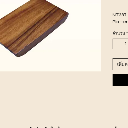
NT387 
Platter
ขนาดสิ
จำนวน
*
ไม้จามจุ
เพิ่ม