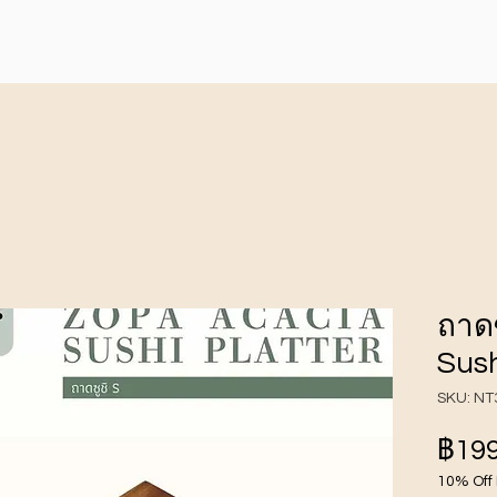
ถาดซ
Sush
SKU: NT
฿199
10% Off