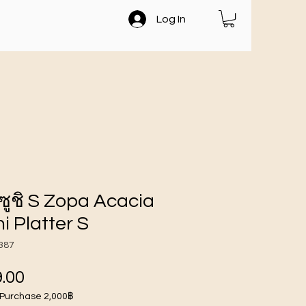
Log In
ูชิ S Zopa Acacia
i Platter S
387
ราคา
.00
 Purchase 2,000฿