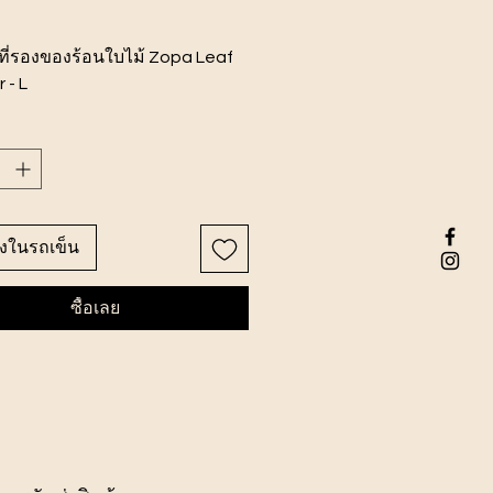
ที่รองของร้อนใบไม้ Zopa Leaf
 - L
นค้า17.7x17.7x1.5ซม.
พารา
ลงในรถเข็น
ซื้อเลย