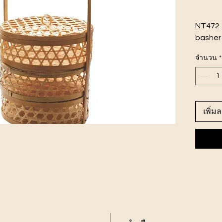
NT472 ป
basher
ขนาดสิ
จำนวน
*
เพิ่ม