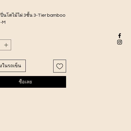
ิ่นโตไม้ไผ่ 3ชั้น 3-Tier bamboo
 -M
นค้า23x23×38 ซม.
ลงในรถเข็น
ซื้อเลย