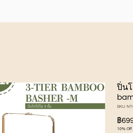
ปิ่นโ
bam
SKU: NT
฿699
10% Off