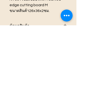
edge cutting board M
ขนาดสินค้า26x36x2ซม.
ไม้จามจุรี
ข้อมูลสินค้า
ผลิตจากไม้จามจุรี เกรดพรีเมี่ยม
รับประกันสินค้า
สินค้าฟู้ดเกรด สัมผัสอาหารได้โดยตรง
ได้รับการรับรองคุณภาพจาก Intertek
รับประกันสินค้า 1 เดือน กรณีสินค้าเสีย
ไม่มีสารที่เป็นอันตรายต่ออาหาร
ข้อมูลการจัดส่งสินค้า
หายจากการผลิตของโรงงาน กรณีเสีย
ผ่านกระบวนการอบอัดน้ำยา ไร้รา ไร้
หายจากการใช้งาน ทางบริษัทไม่รับ
ปลวกมอด
จัดส่งสินค้าใน 1-2 วัน
ประกันทุกกรณี
วิธีใช้
เคลือบผิวกันน้ำ แห้งง่าย ทำความสะอาด
ง่าย
ทำความสะอาดก่อนการใช้งานครั้งแรก
ข้อควรระวัง
ล้างทำความสะอาดด้วยมือเท่านั้น
เก็บในที่แห้ง อากาศปลอดโปร่ง
ไม่วางใกล้ไฟ
หมายเหตุ
ไม่นำเข้าไมโครเวฟ หรือ เครื่องล้างจาน
ไม่แช่น้ำหรือปล่อยให้ชื้นเป็นเวลานาน
เนื่องจากสินค้าเป็นวัสดุจากธรรมชาติ
แต่ละชิ้นจะมีสีและลายแตกต่างกัน และ