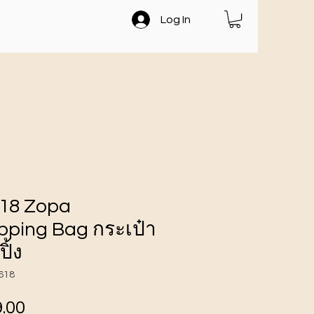
Log In
618 Zopa
pping Bag กระเป๋า
ิ้ง
T618
ราคา
.00