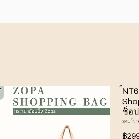
์NT
Sho
ช็อปป
SKU: ์N
฿299