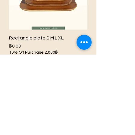
Rectangle plate S M L XL
ราคา
฿0.00
10% Off Purchase 2,000฿