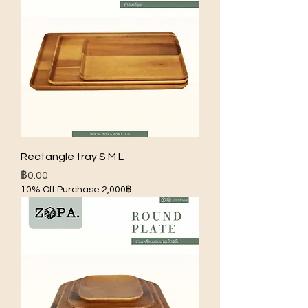
Rectangle tray S M L
ราคา
฿0.00
10% Off Purchase 2,000฿