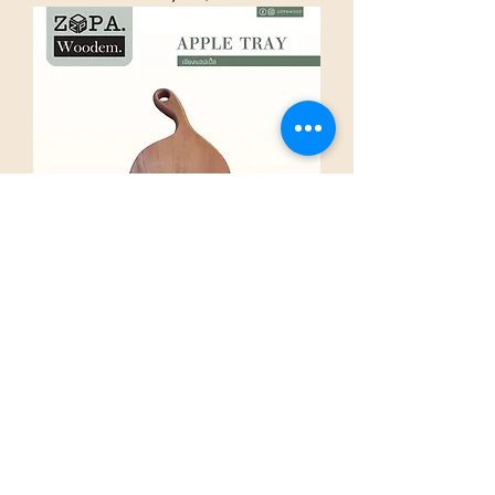
NT529 Apple tray | เขียงแอปเปิ้ล
woodem
ราคา
฿799.00
10% Off Purchase 2,000฿