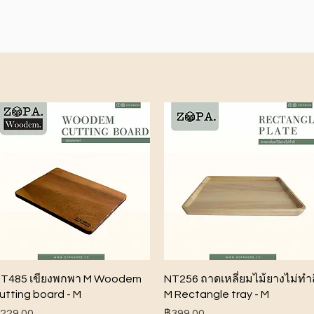
ดูข้อมูลด่วน
ดูข้อมูลด่วน
T485 เขียงพกพา M Woodem
NT256 ถาดเหลี่ยมไม้ยางไม่ทำส
utting board - M
M Rectangle tray - M
าคา
ราคา
229.00
฿399.00