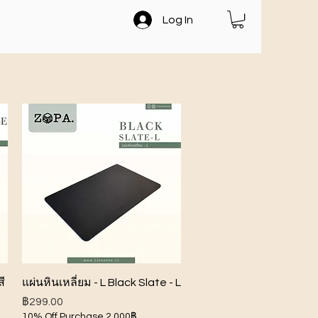
Log In
ดูข้อมูลด่วน
ี
แผ่นหินเหลี่ยม - L Black Slate - L
ราคา
฿299.00
10% Off Purchase 2,000฿