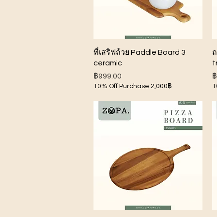
ดูข้อมูลด่วน
ที่เสริฟถ้วย Paddle Board 3
ถ
ceramic
t
ราคา
ร
฿999.00
฿
10% Off Purchase 2,000฿
1