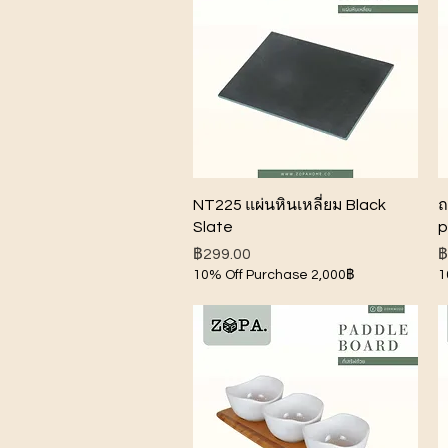
ดูข้อมูลด่วน
NT225 แผ่นหินเหลี่ยม Black
ถ
Slate
p
ราคา
ร
฿299.00
฿
10% Off Purchase 2,000฿
1