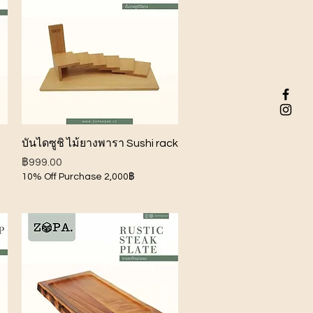
ดูข้อมูลด่วน
บันไดซูชิ ไม้ยางพารา Sushi rack
ราคา
฿999.00
10% Off Purchase 2,000฿