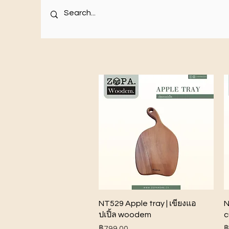
ดูข้อมูลด่วน
NT529 Apple tray | เขียงแอ
N
ปเปิ้ล woodem
c
ราคา
ร
฿799.00
฿